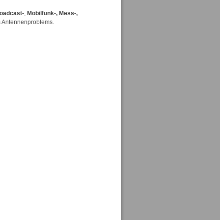
oadcast-
,
Mobilfunk-, Mess-,
es Antennenproblems.