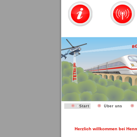
Start
Über uns
Herzlich willkommen bei Hen